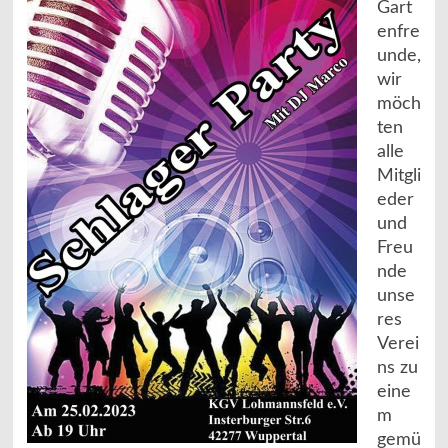
Gart
enfre
unde,
wir
möch
ten
alle
Mitgli
eder
und
Freu
nde
unse
res
Verei
ns zu
eine
m
gemü