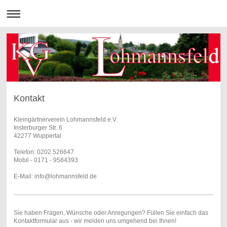
Kontakt
Kleingärtnerverein Lohmannsfeld e.V.
Insterburger Str. 6
42277 Wuppertal
Telefon: 0202 526647
Mobil - 0171 - 9584393
E-Mail: info@lohmannsfeld.de
Sie haben Fragen, Wünsche oder Anregungen? Füllen Sie einfach das
Kontaktformular aus - wir melden uns umgehend bei Ihnen!